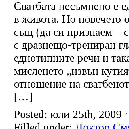
Сватбата несъмнено е е
в живота. Но повечето о
същ (да си признаем – 
с дразнещо-трениран гл
еднотипните речи и так
мисленето „извън кутия
отношение на сватбенот
[…]
Posted: юли 25th, 2009 
Filled under:
Доктор См