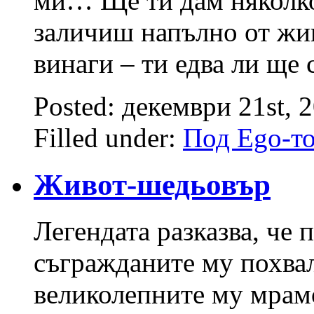
ми… Ще ти дам няколко 
заличиш напълно от жив
винаги – ти едва ли ще
Posted: декември 21st, 
Filled under:
Под Ego-т
Живот-шедьовър
Легендата разказва, че
съгражданите му похвал
великолепните му мрамо