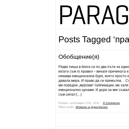
Posts Tagged ‘пра
Обобщение(я)
Рядко пиша в блога си по два пъти за един
когато съм го правил – винаги причината е
някаква емоционална буря, която просто н
давала мира. И право да си премълча… С
ми поредни „мургави“ публикации, ме заля
емоционално цунами. И дори за миг съжал
съм сипал […]
Posted: септември 27th, 2011 ˑ
9 Comments
Filled under:
Искрено и (едно)лично