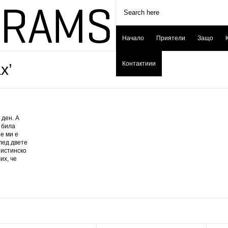
Начало
Приятели
Защо
Контактиии
х’
 ден. А
 била
е ми е
лед двете
 истинско
их, че