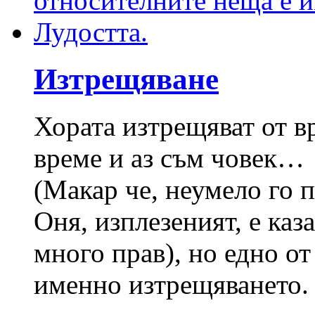
Изтрещяване
Хората изтрещяват от в
време и аз съм човек…
(Макар че, неумело го 
Оня, изплезеният, е каз
много прав), но едно о
именно изтрещяването. 