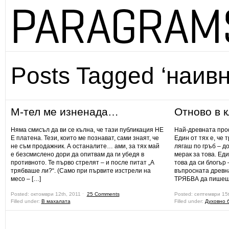
Posts Tagged ‘наивн
М-тел ме изненада…
Отново в 
Няма смисъл да ви се кълна, че тази публикация НЕ
Най-древната про
Е платена. Тези, които ме познават, сами знаят, че
Един от тях е, че 
не съм продажник. А останалите… ами, за тях май
лягаш по гръб – д
е безсмислено дори да опитвам да ги убедя в
мерак за това. Ед
противното. Те първо стрелят – и после питат „А
това да си блогър 
трябваше ли?“. (Само при първите изстрели на
въпросната древн
месо – […]
ТРЯБВА да пишеш 
Posted: октомври 12th, 2011 ˑ
25 Comments
Posted: септември 15
Filled under:
В махалата
Filled under:
Духовно 