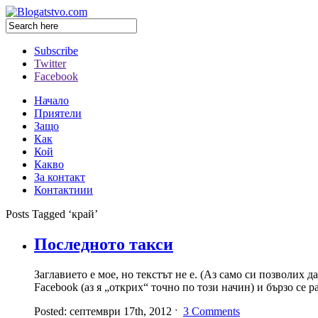
Subscribe
Twitter
Facebook
Начало
Приятели
Защо
Как
Кой
Какво
За контакт
Контактиии
Posts Tagged ‘край’
Последното такси
Заглавието е мое, но текстът не е. (Аз само си позволих д
Facebook (аз я „открих“ точно по този начин) и бързо се
Posted: септември 17th, 2012 ˑ
3 Comments