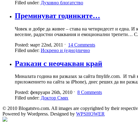
Filled under:
Духовно блогатство
Преминуват годинките…
Човек и добре да живее – става на четиридесет и една. И 
веселие, радостни очаквания и емоционални трепети… Сле
Posted: март 22nd, 2011 ˑ
14 Comments
Filled under:
Искрено и (едно)лично
Разкази с неочакван край
Миналата година ви разказах за сайта fmylife.com. И тъй
приложението на сайта за iPhone), днес реших да ви разк
Posted: февруари 26th, 2010 ˑ
8 Comments
Filled under:
Доктор Смях
© 2010 Blogatstvo.com. All images are copyrighted by their respectiv
Powered by Wordpress. Designed by
WPSHOWER