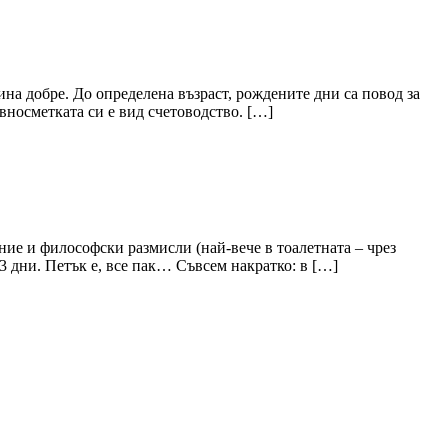
тина добре. До определена възраст, рождените дни са повод за
вносметката си е вид счетоводство. […]
ение и философски размисли (най-вече в тоалетната – чрез
-3 дни. Петък е, все пак… Съвсем накратко: в […]