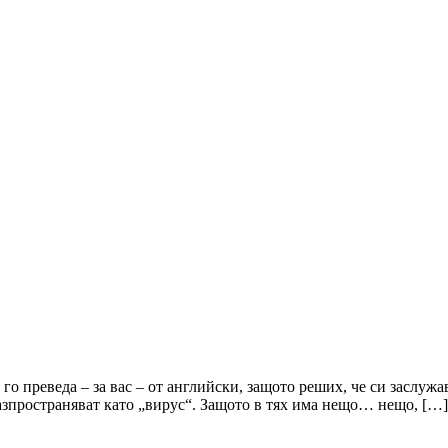
а го преведа – за вас – от английски, защото реших, че си заслужа
 разпространяват като „вирус“. Защото в тях има нещо… нещо, […]