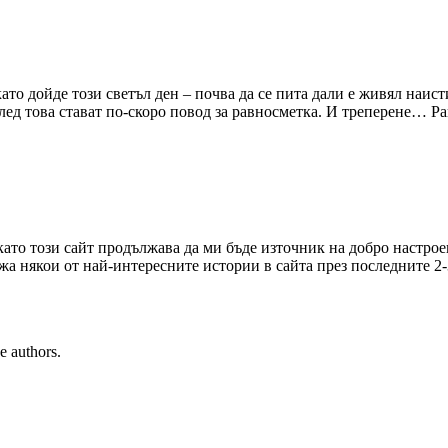
като дойде този светъл ден – почва да се пита дали е живял наис
д това стават по-скоро повод за равносметка. И треперене… Ра
 като този сайт продължава да ми бъде източник на добро настро
ажа някои от най-интересните истории в сайта през последните 2
e authors.