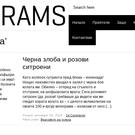
Начало
Приятели
Защо
Контактиии
а’
Черна злоба и розови
ситроени
собено
 шофьори.
Като излязох сутринта пред блока – изненада!
 си имат
Нощес неизвестен вандал е залял с черна боя
утболните
колата ми. Обилно – отпред на стъклото и
и
отстрани, на шофьорската врата. Сега розовият
а
ситроен (да, розов! трябваше да видите как ме
ички
гледат хората когато аз – с цялото великолепие на
своите 100 и кусур килограма – излизам от него […]
Posted: октомври 7th, 2010 ˑ
14 Comments
Filled under:
Враговете на успеха