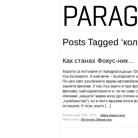
Posts Tagged ‘кол
Как станах Фокус-ник…
Хората са изтъкани от предразсъдъци. О
пък българите. А най-вече – българските
По цял свят различните марки автомобили
заклети фенове. У нас пък (както и при ф
фенове), най-характерното е, че не само с
обичаме „нашата“ марка кола (до степен н
„талибанство“), но и люто мразим почти вс
останали. А тези, които […]
Posted: май 25th, 2011 ˑ
Няма коментари
Filled under:
Интернет Маркетинг