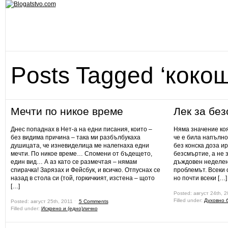
Posts Tagged ‘кокош
Мечти по никое време
Лек за бе
Днес попаднах в Нет-а на едни писания, които –
Няма значение коя
без видима причина – така ми разбълбукаха
че е била напълно
душицата, че изневиделица ме налегнаха едни
без конска доза ир
мечти. По никое време… Спомени от бъдещето,
безсмъртие, а не з
един вид… А аз като се размечтая – нямам
дъждовен неделен 
спирачка! Зарязах и Фейсбук, и всичко. Отпуснах се
проблемът. Всеки о
назад в стола си (той, горкичкият, изстена – щото
но почти всеки […]
[…]
Posted: август 24th, 
Filled under:
Духовно 
Posted: август 25th, 2011 ˑ
5 Comments
Filled under:
Искрено и (едно)лично