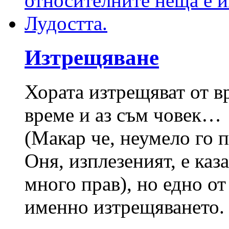
Изтрещяване
Хората изтрещяват от в
време и аз съм човек…
(Макар че, неумело го 
Оня, изплезеният, е каз
много прав), но едно о
именно изтрещяването. 