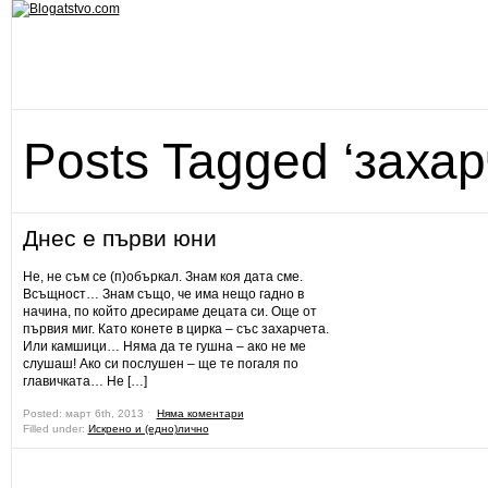
Posts Tagged ‘захар
Днес е първи юни
Не, не съм се (п)объркал. Знам коя дата сме.
Всъщност… Знам също, че има нещо гадно в
начина, по който дресираме децата си. Още от
първия миг. Като конете в цирка – със захарчета.
Или камшици… Няма да те гушна – ако не ме
слушаш! Ако си послушен – ще те погаля по
главичката… Не […]
Posted: март 6th, 2013 ˑ
Няма коментари
Filled under:
Искрено и (едно)лично