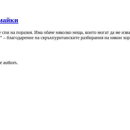
 майки
спи на поразия. Има обаче няколко неща, които могат да ме извад
“ – благодарение на свръхпуританските разбирания на някои хор
e authors.