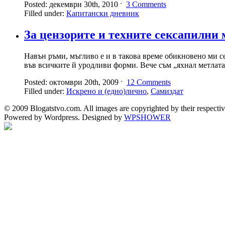
Posted: декември 30th, 2010 ˑ
3 Comments
Filled under:
Капитански дневник
За цензорите и техните сексапилни
Навън ръми, мъгливо е и в такова време обикновено ми се 
във всичките й уродливи форми. Вече съм „яхнал метлата
Posted: октомври 20th, 2009 ˑ
12 Comments
Filled under:
Искрено и (едно)лично
,
Самиздат
© 2009 Blogatstvo.com. All images are copyrighted by their respectiv
Powered by Wordpress. Designed by
WPSHOWER