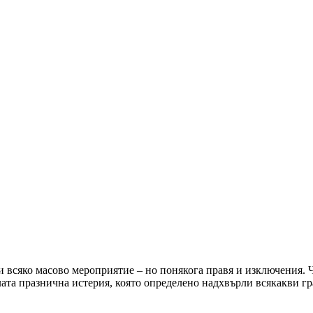
и всяко масово мероприятие – но понякога правя и изключения. 
та празнична истерия, която определено надхвърли всякакви г