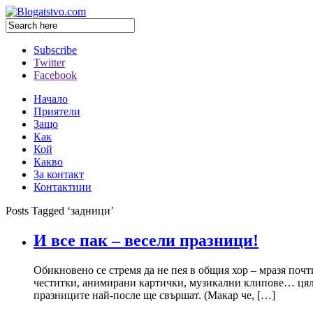
Subscribe
Twitter
Facebook
Начало
Приятели
Защо
Как
Кой
Какво
За контакт
Контактиии
Posts Tagged ‘задници’
И все пак – весели празници!
Обикновено се стремя да не пея в общия хор – мразя почт
честитки, анимирани картички, музикални клипове… цяла
празниците най-после ще свършат. (Макар че, […]