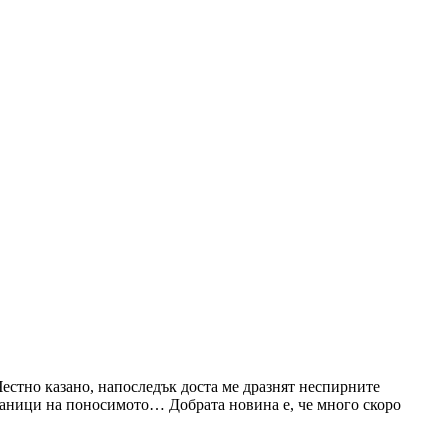
Честно казано, напоследък доста ме дразнят неспирните
раници на поносимото… Добрата новина е, че много скоро