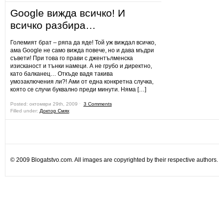
Google вижда всичко! И
всичко разбира…
Големият брат – ряпа да яде! Той уж виждал всичко,
ама Google не само вижда повече, но и дава мъдри
съвети! При това го прави с джентълменска
изисканост и тънки намеци. А не грубо и директно,
като балканец… Откъде вадя такива
умозаключения ли?! Ами от една конкретна случка,
която се случи буквално преди минути. Няма […]
Posted: октомври 29th, 2009 ˑ
3 Comments
Filled under:
Доктор Смях
© 2009 Blogatstvo.com. All images are copyrighted by their respective authors.