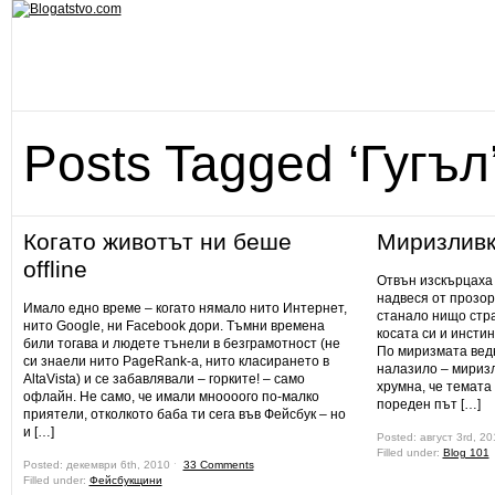
Posts Tagged ‘Гугъл
Когато животът ни беше
Миризлив
offline
Отвън изскърцаха 
надвеся от прозор
Имало едно време – когато нямало нито Интернет,
станало нищо стр
нито Google, ни Facebook дори. Тъмни времена
косата си и инстин
били тогава и людете тънели в безграмотност (не
По миризмата ведн
си знаели нито PageRank-a, нито класирането в
налазило – миризл
AltaVista) и се забавлявали – горките! – само
хрумна, че темата
офлайн. Не само, че имали мноооого по-малко
пореден път […]
приятели, отколкото баба ти сега във Фейсбук – но
и […]
Posted: август 3rd, 2
Filled under:
Blog 101
Posted: декември 6th, 2010 ˑ
33 Comments
Filled under:
Фейсбукщини