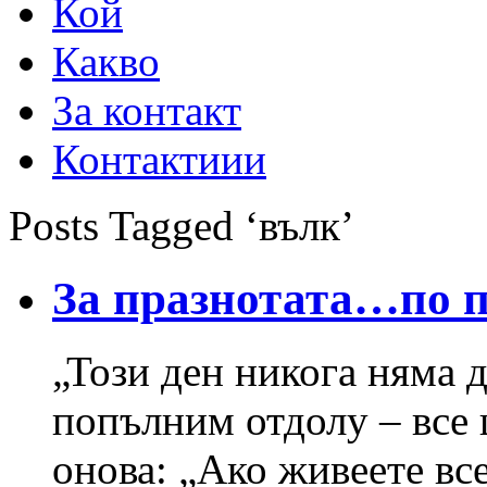
Кой
Какво
За контакт
Контактиии
Posts Tagged ‘вълк’
За празнотата…по 
„Този ден никога няма д
попълним отдолу – все 
онова: „Ако живеете вс