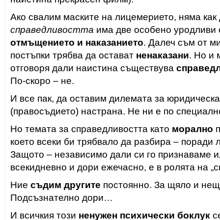
Ако свалим маските на лицемерието, няма как 
справедливостта
има две особено уродливи 
отмъщението и наказанието
. Далеч съм от м
постъпки трябва да остават
ненаказани
. Но и
отговоря дали наистина съществува
справедл
По-скоро – не.
И все пак, да оставим дилемата за юридическ
(правосъдието) настрана. Не ни е по специал
Но темата за справедливостта като
морално
п
което всеки би трябвало да разбира – поради л
Защото – независимо дали си го признаваме ил
всекидневно и дори ежечасно, е в ролята на „
Ние
съдим другите
постоянно. За щяло и нещ
Подсъзнателно дори…
И всичкия този
ненужен психически боклук
се