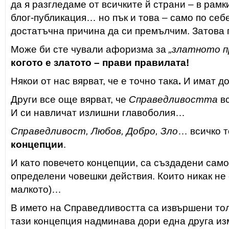
да я разгледаме от всичките й страни – в рамк
блог-публикация… но пък и това – само по себе
достатъчна причина да си премълчим. Затова
Може би сте чували афоризма за
„златното п
когото е златото – прави правилата!
Някои от нас вярват, че е точно така
.
И имат до
Други все още вярват, че
Справедливостта
вс
И си навличат излишни главоболия…
Справедливост, Любов, Добро, Зло
… всичко т
концепции
.
И като повечето концепции, са създадени само
определени човешки действия. Които никак не
малкото)…
В името на Справедливостта са извършени тол
тази концепция надминава дори една друга из