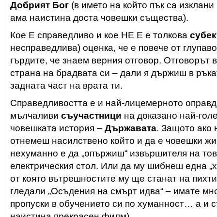
Добрият Бог
(в името на който пък са изклани
ама наистина доста човешки същества).
Кое Е справедливо и кое НЕ Е е толкова
субек
несправедлива) оценка, че е повече от глупаво
гърдите, че знаем верния отговор. Отговорът в
страна на брадвата си – дали я държиш в ръка
задната част на врата ти.
Справедливостта е и най-лицемерното оправд
мълчаливи
съучастници
на доказано най-гол
човешката история –
Държавата
. Защото ако 
отнемеш насилствено който и да е човешки жи
нехуманно е да „опържиш“ извършителя на тов
електрическия стол. Или да му шибнеш една „
от която вътрешностите му ще станат на пихти
гледали „
Осъдения на смърт идва
“ – имате мн
пропуски в обучението си по хуманност… а и 
наистина прекрасен филм).