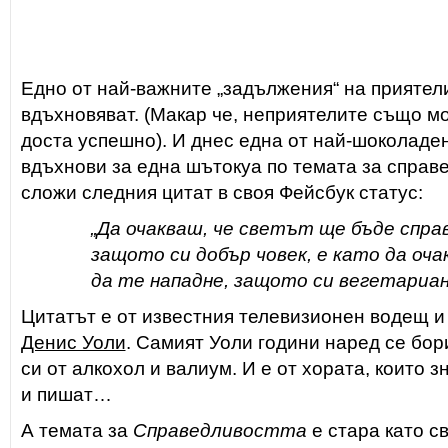
Едно от най-важните „задължения“ на приятели
вдъхновяват. (Макар че, неприятелите също мо
доста успешно). И днес една от най-шоколаде
вдъхнови за една шътокуа по темата за справ
сложи следния цитат в своя Фейсбук статус:
„Да очакваш, че светът ще бъде спра
защото си добър човек, е като да оча
да те нападне, защото си вегетариан
Цитатът е от известния телевизионен водещ и 
Денис Уоли
. Самият Уоли години наред се бор
си от алкохол и валиум. И е от хората, които з
и пишат…
А темата за
Справедливостта
е стара като с