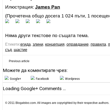
Илюстрация:
James Pan
(Прочетена общо досега 1 024 пъти, 1 посеще
Няма други текстове по същата тема.
Етикети:
егида
,
злини
,
концепция
,
оправдание
,
правила
,
съд
,
щастие
Previous article
Можете да коментирате чрез:
Google+
Facebook
Wordpress
Loading Google+ Comments ...
© 2011 Blogatstvo.com. All images are copyrighted by their respective authors.