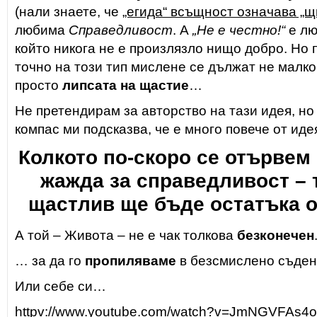
(нали знаете, че
„егида“ всъщност означава „щ
любима
Справедливост
. А
„Не е честно!“
е лю
който никога не е произлязло нищо добро. Но п
точно на този тип мислене се дължат не малк
просто
липсата на щастие
…
Не претендирам за авторство на тази идея, н
компас ми подсказва, че е много повече от иде
Колкото по-скоро се отървем
жажда за справедливост – 
щастлив ще бъде остатъка о
А той – Живота – не е чак толкова
безконечен
… за да го
пропиляваме
в безсмислено съдене
Или себе си…
httpv://www.youtube.com/watch?v=JmNGVFAs4o