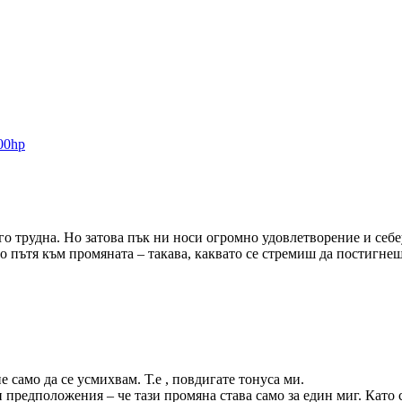
k00hp
о трудна. Но затова пък ни носи огромно удовлетворение и себ
о пътя към промяната – такава, каквато се стремиш да постигнеш
не само да се усмихвам. Т.е , повдигате тонуса ми.
ги предположения – че тази промяна става само за един миг. Ка