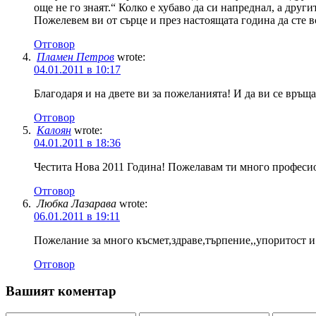
още не го знаят.“ Колко е хубаво да си напреднал, а други
Пожелевем ви от сърце и през настоящата година да сте вс
Отговор
Пламен Петров
wrote:
04.01.2011 в 10:17
Благодаря и на двете ви за пожеланията! И да ви се връща
Отговор
Калоян
wrote:
04.01.2011 в 18:36
Честита Нова 2011 Година! Пожелавам ти много професио
Отговор
Любка Лазарава
wrote:
06.01.2011 в 19:11
Пожелание за много късмет,здраве,търпение,,упоритост и
Отговор
Вашият коментар