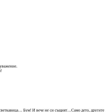
еуважение.
!
то светкавица… Бум! И вече не си същият…Само дето, другите