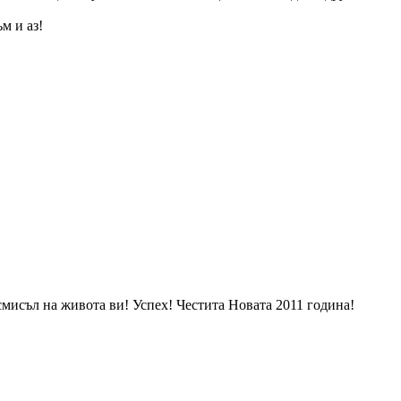
м и аз!
смисъл на живота ви! Успех! Честита Новата 2011 година!