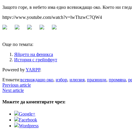
Защото горе, в небето има едно всевиждащо око. Което ни гле
httpv://www.youtube.com/watch?v=lwThzwC7QW4
Още по темата:
Яйцето на феникса
История с грейпфрут
Powered by
YARPP
.
Етикети:
всевиждащо око
,
избор
,
илюзия
,
празници
,
промяна
,
р
Previous article
Next article
Можете да коментирате чрез:
Google+
Facebook
Wordpress