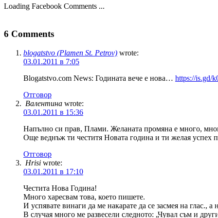
Loading Facebook Comments ...
6 Comments
blogatstvo (Plamen St. Petrov)
wrote:
03.01.2011 в 7:05
Blogatstvo.com News: Годината вече е нова…
https://is.gd/
Отговор
Валентина
wrote:
03.01.2011 в 15:36
Напълно си прав, Плами. Желаната промяна е много, мног
Още веднъж ти честитя Новата година и ти желая успех п
Отговор
Hrisi
wrote:
03.01.2011 в 17:10
Честита Нова Година!
Много харесвам това, което пишете.
И успявате винаги да ме накарате да се засмея на глас., а 
В случая много ме развесели следното: „Чувал съм и дру