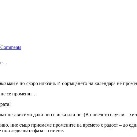
 Comments
ите…
яна
май е по-скоро илюзия. И обръщането на календара не проме
а не се променят…
рата!
ат независимо дали ни се иска или не. (В повечето случаи – хич 
иво, ние също приемаме промените на времето с радост – до еди
 по-следващата фаза – гниене.