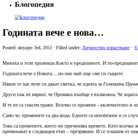
Блогопедия
Годината вече е нова…
Posted: януари 3rd, 2011 ˑ Filled under:
Личностно израстване
ˑ
6
Минаха и тези празници.Както и предишните. И по-предишн
Годината вече е Новата… но ние май още сме си същите.
Някои от нас вече си дават сметка, че идеята за
Голямата Пром
Други пък не вярват, че Промяна въобще е възможна. Че хорат
И те не са съвсем прави. Всичко се променя – включително и хо
Само че, промените са два вида. Едните са неизбежни и се случв
Това са промените, които ни причинява времето. Като всичко ж
преминават в следващия етап – презряване. И се плашим от още