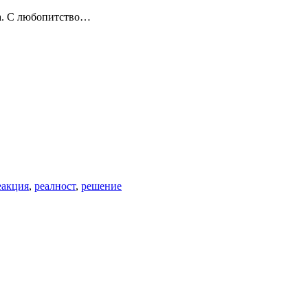
да. С любопитство…
еакция
,
реалност
,
решение