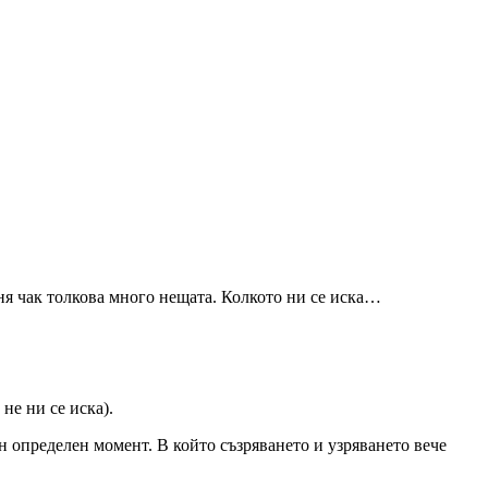
ня чак толкова много нещата. Колкото ни се иска…
не ни се иска).
н определен момент. В който съзряването и узряването вече