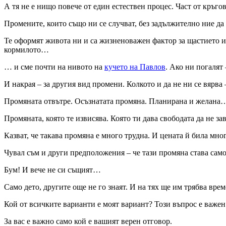
А тя не е нищо повече от един естествен процес. Част от кръг
Промените, които също ни се случват, без задължително ние д
Те оформят живота ни и са жизненоважен фактор за щастието ил
кормилото…
… и сме почти на нивото на
кучето на Павлов
. Ако ни погалят
И накрая – за другия вид промени. Колкото и да не ни се вярва
Промяната отвътре. Осъзнатата промяна. Планирана и желана
Промяната, която те извисява. Която ти дава свободата да не з
Казват, че такава промяна е много трудна. И цената й била мн
Чувал съм и други предположения – че тази промяна става сам
Бум! И вече не си същият…
Само дето, другите още не го знаят. И на тях ще им трябва време
Кой от всичките варианти е моят вариант? Този въпрос е важен
За вас е важно само кой е вашият верен отговор.