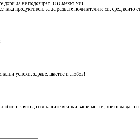
те дори да не подозират !!! (Смехът ми)
е така продуктивен, за да радвате почитателите си, сред които съ
!
нални успехи, здраве, щастие и любов!
 любов с която да изпълните всички ваши мечти, които да дават 