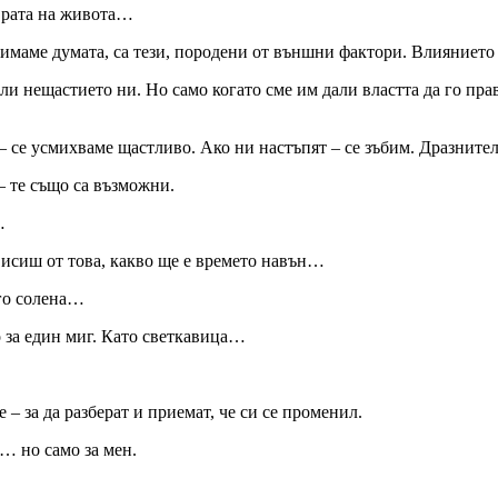
оврата на живота…
а имаме думата, са тези, породени от външни фактори. Влияниет
и нещастието ни. Но само когато сме им дали властта да го прав
 – се усмихваме щастливо. Ако ни настъпят – се зъбим. Дразнит
 – те също са възможни.
…
ависиш от това, какво ще е времето навън…
ого солена…
о за един миг. Като светкавица…
 – за да разберат и приемат, че си се променил.
… но само за мен.