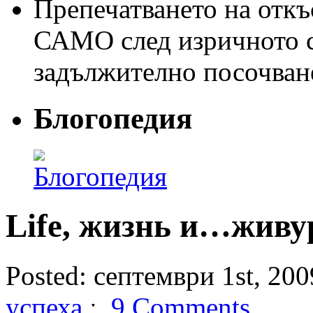
Препечатването на откъс
САМО след изричното съ
задължително посочван
Блогопедия
Life, жизнь и…живу
Posted: септември 1st, 2009
успеха
ˑ
9 Comments