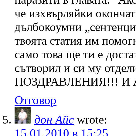
че изхвърляйки окончат
дълбокоумни „сентенции
твоята статия им помогн
само това ще ти е доста
сътворил и си му отде
ПОЗДРАВЛЕНИЯ!!! И
Отговор
дон Айс
wrote:
15.01.2010 в 15:25