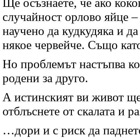
Ще осъзнаете, че ако кок
случайност орлово яйце –
научено да кудкудяка и да
някое червейче. Също ка
Но проблемът настъпва ког
родени за друго.
А истинският ви живот ще 
отблъснете от скалата и р
…дори и с риск да паднет