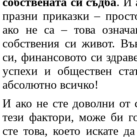
собствената си съдба
. И
празни приказки – прост
ако не са – това означа
собствения си живот. Във
си, финансовото си здрав
успехи и обществен ста
абсолютно всичко!
И ако не сте доволни от 
тези фактори, може би г
сте това, което искате д