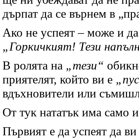
дърпат да се върнем в „пр
Ако не успеят – може и да
„Горкичкият! Тези напъл
В ролята на
„тези“
обикн
приятелят, който ви е
„пу
вдъхновители или съмиш
От тук нататък има само и
Първият е да успеят да ви