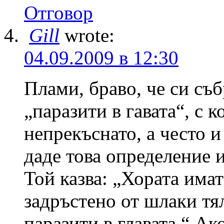
Отговор
Gill
wrote:
04.09.2009 в 12:30
Плами, браво, че си съб
„паразити в гавата“, с 
непрекъснато, а често 
даде това определение 
Той казва: „Хората има
задръстено от шлаки тял
паразити в главата.“ Ак