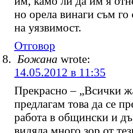
им, камо ли да им я отн
но орела винаги съм го 
на уязвимост.
Отговор
Божана
wrote:
14.05.2012 в 11:35
Прекрасно – „Всички жа
предлагам това да се п
работа в общински и д
видяла много зор от тез