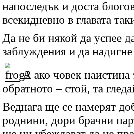
напоследък и доста блогов
всекидневно в главата та
Да не би някой да успее д
заблуждения и да надигне
А ако човек наистина 
обратното – стой, та гледа
Веднага ще се намерят до
роднини, дори брачни пар
ще ни убеждават да не пр