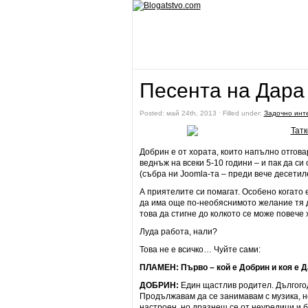
Песента на Дара
Posted: май 24th, 2013 ˑ Filled under:
Задочно инт
Добрин е от хората, които напълно отгова
веднъж на всеки 5-10 години – и пак да си
(събра ни Joomla-та – преди вече десетил
А приятелите си помагат. Особено когато 
да има още по-необяснимото желание тя д
това да стигне до колкото се може повече
Луда работа, нали?
Това не е всичко… Чуйте сами:
ПЛАМЕН: Първо – кой е Добрин и коя е 
ДОБРИН:
Един щастлив родител. Дългогод
Продължавам да се занимавам с музика, но
настроен, но дразнещ се от неуредици и 