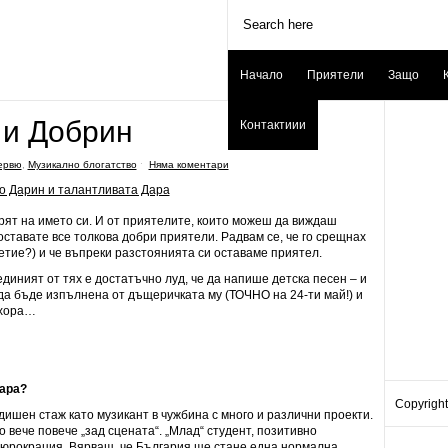
Начало
Приятели
Защо
 и Добрин
Контактиии
ервю
,
Музикално блогатство
ˑ
Няма коментари
рят на името си. И от приятелите, които можеш да виждаш
 оставате все толкова добри приятели. Радвам се, че го срещнах
етие?) и че въпреки разстоянията си оставаме приятел.
единият от тях е достатъчно луд, че да напише детска песен – и
а бъде изпълнена от дъщеричката му (ТОЧНО на 24-ти май!) и
 хора…
Дара?
Copyright
ишен стаж като музикант в чужбина с много и различни проекти.
 вече повече „зад сцената“. „Млад“ студент, позитивно
бюрокрация. Вярващ, че България ще стане една нормална