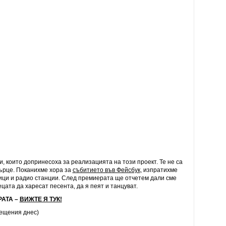
ки, които допринесоха за реализацията на този проект. Те не са
сърце. Поканихме хора за
събитието във Фейсбук
, изпратихме
ици и радио станции. След премиерата ще отчетем дали сме
ата да харесат песента, да я пеят и танцуват.
РАТА –
ВИЖТЕ Я ТУК!
сещения днес)