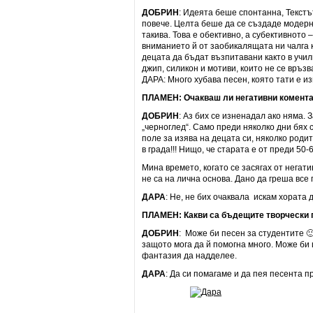
ДОБРИН
: Идеята беше спонтанна, Текстъ
повече. Целта беше да се създаде модерн
такива. Това е обективно, а субективното
вниманието й от заобикалящата ни чалга 
децата да бъдат възпитавани както в учил
джип, силикон и мотиви, които не се връзв
ДАРА: Много хубава песен, която тати е и
ПЛАМЕН: Очакваш ли негативни коментар
ДОБРИН
: Аз бих се изненадал ако няма.
„черноглед“. Само преди няколко дни бях 
поле за изява на децата си, няколко роди
в града!!! Нищо, че старата е от преди 50
Мина времето, когато се засягах от негати
не са на лична основа. Дано да греша все 
ДАРА
: Не, не бих очаквала искам хората 
ПЛАМЕН: Какви са бъдещите творчески п
ДОБРИН
: Може би песен за студентите 
защото мога да й помогна много. Може би
фантазия да надделее.
ДАРА
: Да си помагаме и да пея песента п