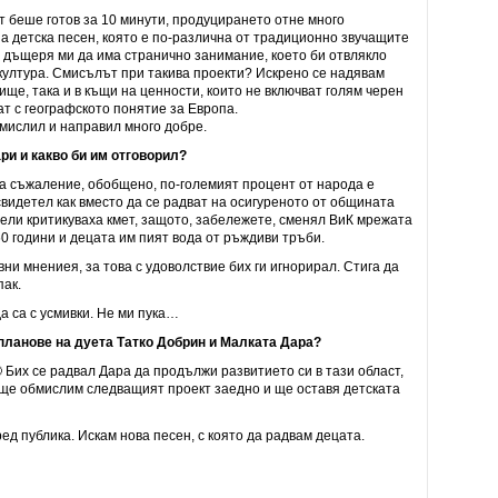
т беше готов за 10 минути, продуцирането отне много
а детска песен, която е по-различна от традиционно звучащите
 – дъщеря ми да има странично занимание, което би отвлякло
култура. Смисълът при такива проекти? Искрено се надявам
ище, така и в къщи на ценности, които не включват голям черен
ат с географското понятие за Европа.
змислил и направил много добре.
и и какво би им отговорил?
 За съжаление, обобщено, по-големият процент от народа е
свидетел как вместо да се радват на осигуреното от общината
тели критикуваха кмет, защото, забележете, сменял ВиК мрежата
-60 години и децата им пият вода от ръждиви тръби.
вни мнениея, за това с удоволствие бих ги игнорирал. Стига да
пак.
да са с усмивки. Не ми пука…
ланове на дуета Татко Добрин и Малката Дара?
 Бих се радвал Дара да продължи развитието си в тази област,
 ще обмислим следващият проект заедно и ще оставя детската
ред публика. Искам нова песен, с която да радвам децата.