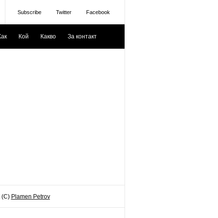
Subscribe
Twitter
Facebook
Как
Кой
Какво
За контакт
 (C)
Plamen Petrov