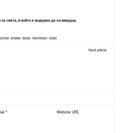
за света, в който е модерно да си виждащ
ултура
,
музика
,
песен
,
продуцент
,
успех
Next article