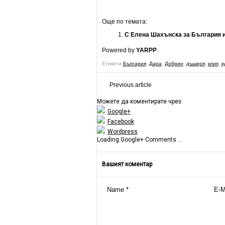
Още по темата:
С Елена Шахънска за България и 
Powered by
YARPP
.
Етикети:
България
,
Дара
,
Добрин
,
дъщеря
,
клип
,
к
Previous article
Можете да коментирате чрез:
Google+
Facebook
Wordpress
Loading Google+ Comments ...
Вашият коментар