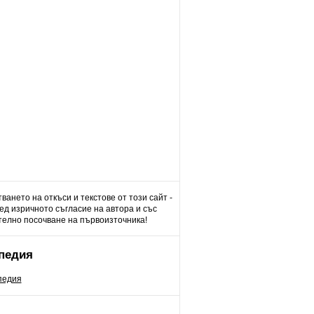
ването на откъси и текстове от този сайт -
д изричното съгласие на автора и със
елно посочване на първоизточника!
педия