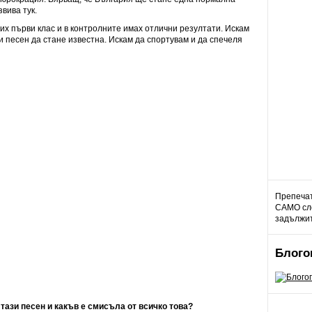
вива тук.
х първи клас и в контролните имах отлични резултати. Искам
зи песен да стане известна. Искам да спортувам и да спечеля
Препечат
САМО сле
задължит
Блого
тази песен и какъв е смисъла от всичко това?