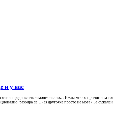
е и у нас
за мен е преди всичко емоционално… Имам много причини за това
оционално, разбира се… (аз другояче просто не мога). За съжален