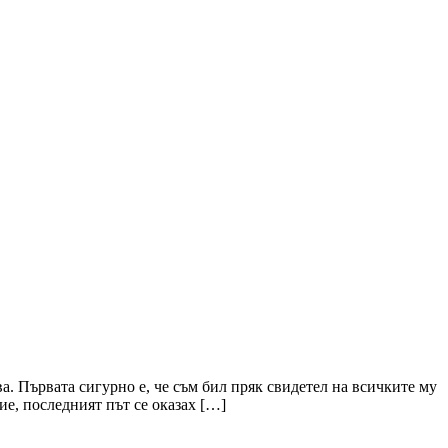
. Първата сигурно е, че съм бил пряк свидетел на всичките му
ие, последният път се оказах […]