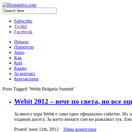
Subscribe
Twitter
Facebook
Начало
Приятели
Защо
Как
Кой
Какво
За контакт
Контактиии
Posts Tagged ‘Webit Bulgaria Summit’
Webit 2012 – вече по света, но все ощ
За много хора Webit е само едно официално събитие. Но 
издания досега. За което винаги съм ви разказвал тук. Ем
Posted: юни 11th, 2012 ˑ
Няма коментари