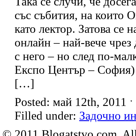
Така се случи, че досег
със събития, на които 
като лектор. Затова се 
онлайн – най-вече чрез
с него – но след по-мал
Експо Център – София) 
[…]
Posted: май 12th, 2011 
Filled under:
Задочно и
© 2011 Blogatstvo.com. All