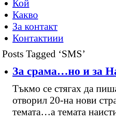
Кой
Какво
За контакт
Контактиии
Posts Tagged ‘SMS’
За срама…но и за Н
Тъкмо се стягах да пиша
отворил 20-на нови стр
темата…а темата наист