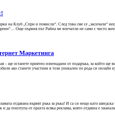
с!
бирки на Клуб „Спри и помисли“. След това сме се „засичали“ не
ени“… Още първия път Райна ме впечатли не само с чисто женск
ернет Маркетинга
края – ще останете приятно изненадани от подаръка, за който ще
обили ако станете участник в този уникален по рода си онлайн к
кламата отдавана вървят ръка за ръка! И са си нещо като шведска
и да поизтупа от прахта всяка реклама, която отдавна е хванал