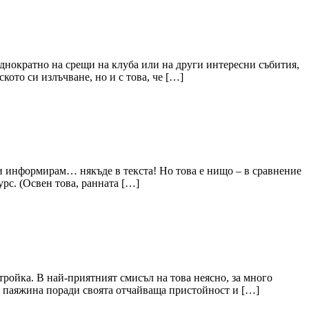
еднократно на срещи на клуба или на други интересни събития,
ото си излъчване, но и с това, че […]
 ви информирам… някъде в текста! Но това е нищо – в сравнение
урс. (Освен това, ранната […]
 тройка. В най-приятният смисъл на това неясно, за много
а паяжина поради своята отчайваща пристойност и […]