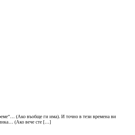
време“… (Ако въобще ги има). И точно в тези времена ви
тинка… (Ако вече сте […]