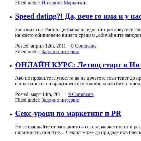
Filled under:
Интернет Маркетинг
Speed dating?! Да, вече го има и у на
Запознах се с Райна Цветкова на една от прословутите с
на които обикновено винаги срещам „обичайните заподозр
Posted: април 12th, 2011 ˑ
8 Comments
Filled under:
Задочно интервю
ОНЛАЙН КУРС: Летящ старт в Инт
Ако не проявите глупостта да не дочетете този текст до 
с полезността на практическите знания, които бихте прид
Posted: март 14th, 2011 ˑ
9 Comments
Filled under:
Задочно интервю
Секс-уроци по маркетинг и PR
Не се шашкайте от заглавието – сексът, маркетингът и ре
шовинисти, понятие… Сексът може да придаде нов блясък 