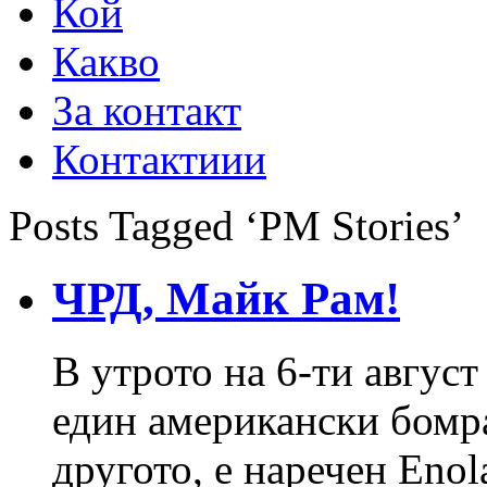
Кой
Какво
За контакт
Контактиии
Posts Tagged ‘PM Stories’
ЧРД, Майк Рам!
В утрото на 6-ти август
един американски бомр
другото, е наречен Enol