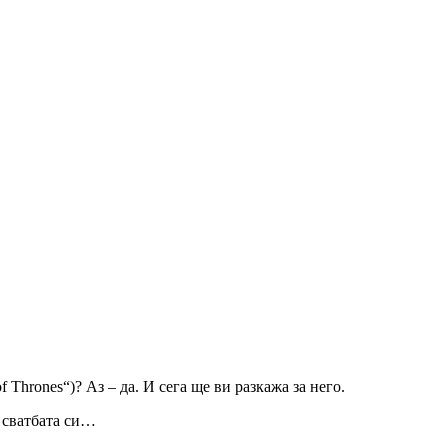
Thrones“)? Аз – да. И сега ще ви разкажа за него.
а сватбата си…