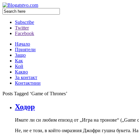
Subscribe
Twitter
Facebook
Начало
Приятели
Защо
Как
Кой
Какво
За контакт
Контактиии
Posts Tagged ‘Game of Thrones’
Ходор
Имате ли си любим епизод от „Игра на тронове“ („Game of 
Не, не е този, в който омразния Джофри гушна букета. Н