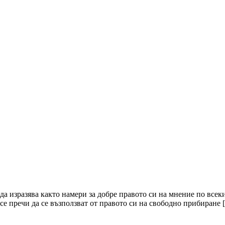
а изразява както намери за добре правото си на мнение по всек
м се пречи да се възползват от правото си на свободно прибиране 