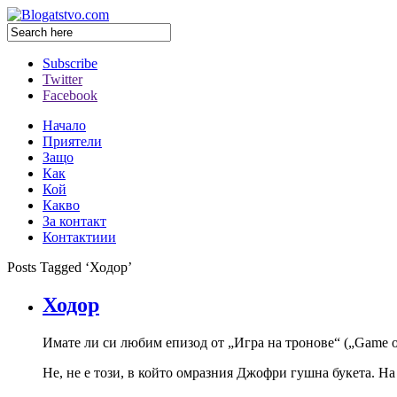
Subscribe
Twitter
Facebook
Начало
Приятели
Защо
Как
Кой
Какво
За контакт
Контактиии
Posts Tagged ‘Ходор’
Ходор
Имате ли си любим епизод от „Игра на тронове“ („Game of 
Не, не е този, в който омразния Джофри гушна букета. Н