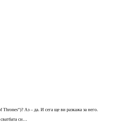
Thrones“)? Аз – да. И сега ще ви разкажа за него.
а сватбата си…