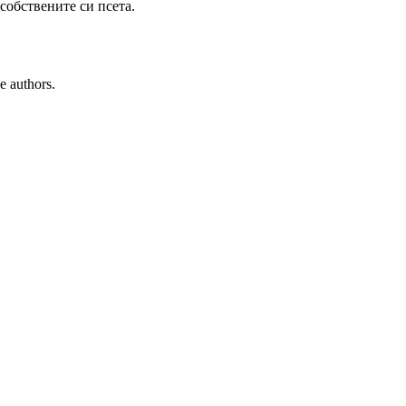
собствените си псета.
e authors.