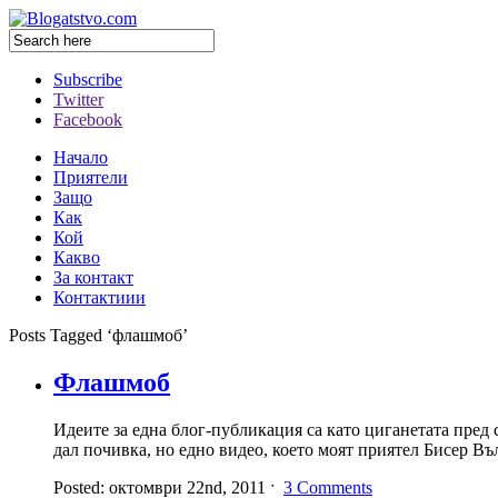
Subscribe
Twitter
Facebook
Начало
Приятели
Защо
Как
Кой
Какво
За контакт
Контактиии
Posts Tagged ‘флашмоб’
Флашмоб
Идеите за една блог-публикация са като циганетата пред с
дал почивка, но едно видео, което моят приятел Бисер 
Posted: октомври 22nd, 2011 ˑ
3 Comments