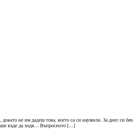
 докато не им дадеш това, което са си наумили. За днес си бях
маше къде да ходя… Въпросното […]