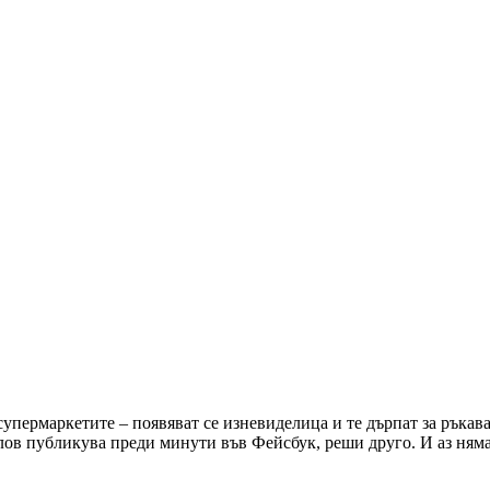
упермаркетите – появяват се изневиделица и те дърпат за ръкава,
Вълов публикува преди минути във Фейсбук, реши друго. И аз ня