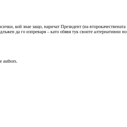
всички, кой знае защо, наричат Президент (на второкачественат
длъжен да го изпреваря – като обявя тук своите алтернативни н
e authors.