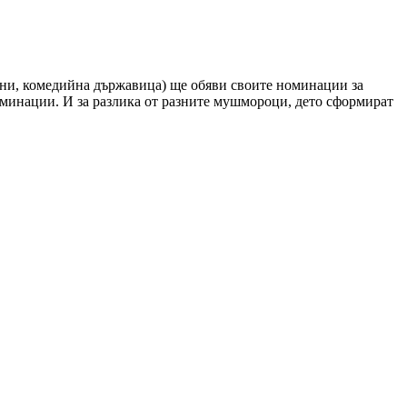
а ни, комедийна държавица) ще обяви своите номинации за
оминации. И за разлика от разните мушмороци, дето сформират