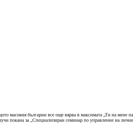
ащото масовия българин все още вярва в максимата „Ти на мене па
получи покана за „Специализиран семинар по управление на личн