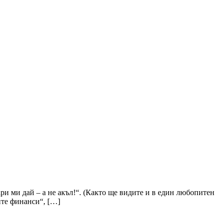
ри ми дай – а не акъл!“. (Както ще видите и в един любопитен
ите финанси“, […]