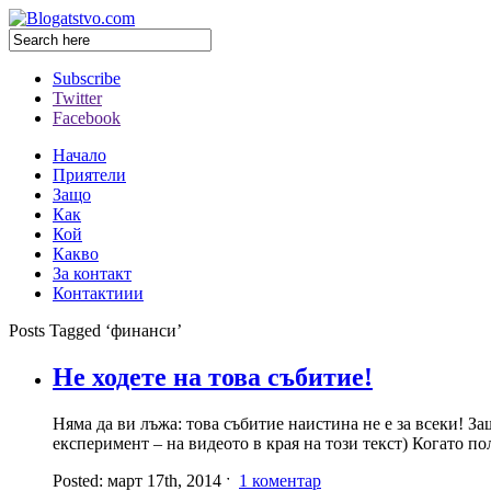
Subscribe
Twitter
Facebook
Начало
Приятели
Защо
Как
Кой
Какво
За контакт
Контактиии
Posts Tagged ‘финанси’
Не ходете на това събитие!
Няма да ви лъжа: това събитие наистина не е за всеки! З
експеримент – на видеото в края на този текст) Когато 
Posted: март 17th, 2014 ˑ
1 коментар