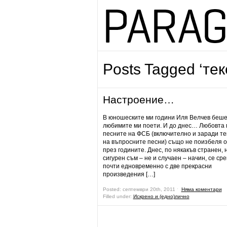
Posts Tagged ‘тек
Настроение…
В юношеските ми години Иля Велчев беше
любимите ми поети. И до днес… Любовта 
песните на ФСБ (включително и заради те
на въпросните песни) също не поизбеля 
през годините. Днес, по някакъв странен, 
сигурен съм – не и случаен – начин, се ср
почти едновременно с две прекрасни
произведения […]
Posted: септември 20th, 2011 ˑ
Няма коментари
Filled under:
Искрено и (едно)лично