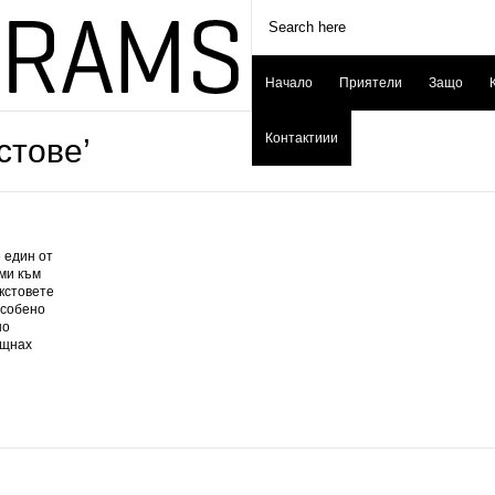
Начало
Приятели
Защо
Контактиии
стове’
 един от
ми към
кстовете
особено
но
ещнах