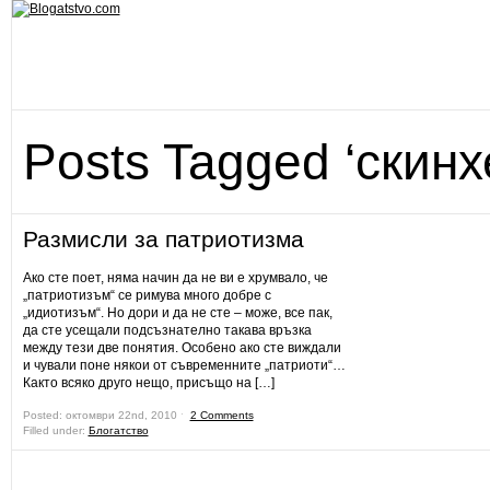
Posts Tagged ‘скинх
Размисли за патриотизма
Ако сте поет, няма начин да не ви е хрумвало, че
„патриотизъм“ се римува много добре с
„идиотизъм“. Но дори и да не сте – може, все пак,
да сте усещали подсъзнателно такава връзка
между тези две понятия. Особено ако сте виждали
и чували поне някои от съвременните „патриоти“…
Както всяко друго нещо, присъщо на […]
Posted: октомври 22nd, 2010 ˑ
2 Comments
Filled under:
Блогатство