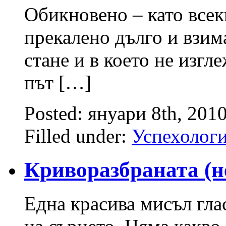
Обикновено – като всек
прекалено дълго и взим
стане и в което не изг
път […]
Posted: януари 8th, 201
Filled under:
Успехолог
Криворазбраната (н
Една красива мисъл глас