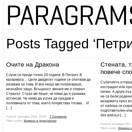
Posts Tagged ‘Петри
Очите на Дракона
Стената, т
повече сп
Случи се преди точно 20 години. В Петрич. В
казармата… Цели двадесет години се опитвам да
Събитията отпреди
разкажа за това. И все нещо ми попречваше,
изстрадал или про
незнайно защо. Всъщност, винаги ме е спирал
начин. А други пъ
Страхът. Страх ме беше, че няма да я разкажа
не са били родени
истински. Че няма да успея да предам и
казармата през ес
половината от това, което почувствах тогава… И
от набора си (за
[…]
подготвителен кла
бях влязъл […]
Posted: ноември 25th, 2009 ˑ
7 Comments
Filled under:
Искрено и (едно)лично
Posted: ноември 9th,
Filled under:
Искрено 