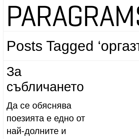
Posts Tagged ‘оргаз
За
събличането
Да се обяснява
поезията е едно от
най-долните и