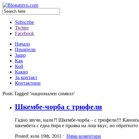
Subscribe
Twitter
Facebook
Начало
Приятели
Защо
Как
Кой
Какво
За контакт
Контактиии
Posts Tagged ‘национален символ’
Шкембе-чорба с трюфели
Гадно звучи, нали?! Шкембе-чорба – с трюфели!!! Канонът 
шкембета с една бира е проява на лош вкус, но обратното
Posted: юли 19th, 2011 ˑ
Няма коментари