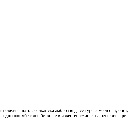
повелява на таз балканска амброзия да се туря само чесън, оцет,
 – едно шкембе с две бири – е в известен смисъл нашенския вари