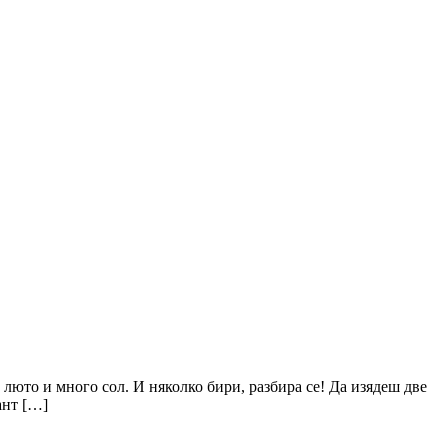
 люто и много сол. И няколко бири, разбира се! Да изядеш две
ант […]