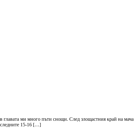
а в главата ми много пъти снощи. След злощастния край на мача
оследните 15-16 […]