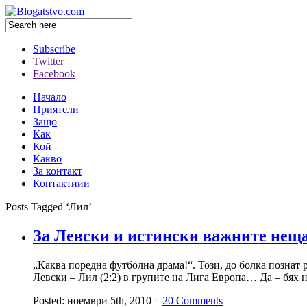
Subscribe
Twitter
Facebook
Начало
Приятели
Защо
Как
Кой
Какво
За контакт
Контактиии
Posts Tagged ‘Лил’
За Левски и истински важните нещ
„Каква поредна футболна драма!“. Този, до болка познат 
Левски – Лил (2:2) в групите на Лига Европа… Да – бях н
Posted: ноември 5th, 2010 ˑ
20 Comments