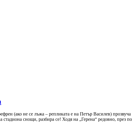
а
рефрен (ако не се лъжа – репликата е на Петър Василев) прозвуч
а стадиона снощи, разбира се! Ходя на „Герена“ редовно, през п