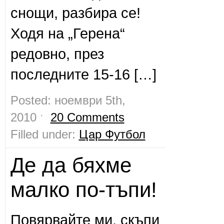
снощи, разбира се!
Ходя на „Герена“
редовно, през
последните 15-16 […]
Posted: ноември 5th,
2010 ˑ
20 Comments
Filled under:
Цар Футбол
Де да бяхме
малко по-тъпи!
Повярвайте ми, скъпи