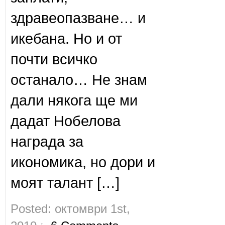
здравеопазване… и
икебана. Но и от
почти всичко
останало… Не знам
дали някога ще ми
дадат Нобелова
награда за
икономика, но дори и
моят талант […]
Posted: октомври 1st,