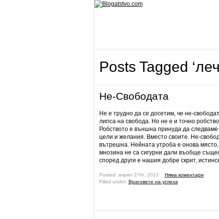
Posts Tagged ‘ле
Не-Свободата
Не е трудно да се досетим, че не-свободат
липса на свобода. Но не е и точно робство
Робството е външна принуда да следваме
цели и желания. Вместо своите. Не-свобо
вътрешна. Нейната утроба е онова място,
мнозина не са сигурни дали въобще същес
според други е нашия добре скрит, истинск
Posted: април 27th, 2012 ˑ
Няма коментари
Filled under:
Враговете на успеха