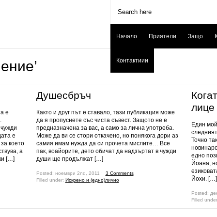
Начало
Приятели
Защо
Контактиии
чение’
Душесбръч
Кога
лице
а е
Както и друг път е ставало, тази публикация може
.
да я пропуснете със чиста съвест. Защото не е
Един мой
 чужди
предназначена за вас, а само за лична употреба.
следният
дата е
Може да ви се стори откачено, но понякога дори аз
Точно так
 за което
самия имам нужда да си прочета мислите… Все
новинарс
твува, а
пак, воайорите, дето обичат да надзъртат в чужди
едно поз
и […]
души ще продължат […]
Йоана, н
езиковат
Posted: ноември 2nd, 2011 ˑ
3 Comments
Йохи. […]
Filled under:
Искрено и (едно)лично
Posted: де
Filled unde