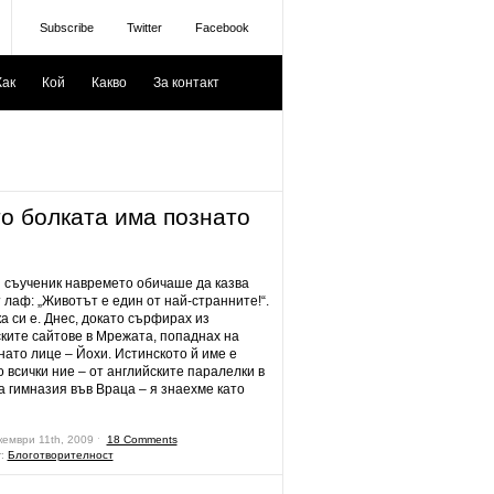
Subscribe
Twitter
Facebook
Как
Кой
Какво
За контакт
то болката има познато
 съученик навремето обичаше да казва
 лаф: „Животът е един от най-странните!“.
а си е. Днес, докато сърфирах из
ките сайтове в Мрежата, попаднах на
нато лице – Йохи. Истинското й име е
о всички ние – от английските паралелки в
а гимназия във Враца – я знаехме като
кември 11th, 2009 ˑ
18 Comments
r:
Блоготворителност