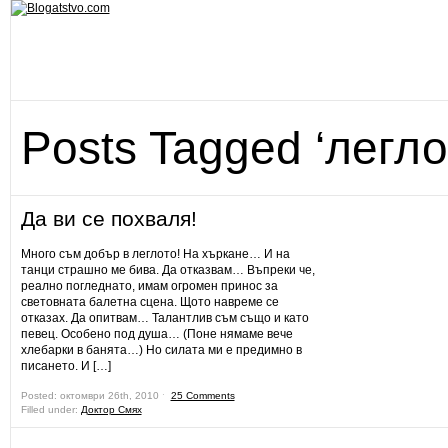
Posts Tagged ‘легло
Да ви се похваля!
Много съм добър в леглото! На хъркане… И на
танци страшно ме бива. Да отказвам… Въпреки че,
реално погледнато, имам огромен принос за
световната балетна сцена. Щото навреме се
отказах. Да опитвам… Талантлив съм също и като
певец. Особено под душа… (Поне нямаме вече
хлебарки в банята…) Но силата ми е предимно в
писането. И […]
Posted: октомври 26th, 2010 ˑ
25 Comments
Filled under:
Доктор Смях