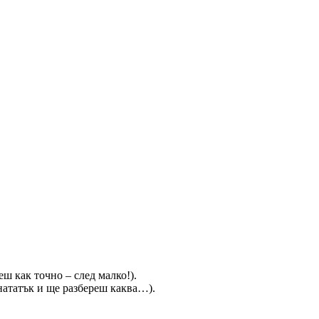
ш как точно – след малко!).
-нататък и ще разбереш каква…).