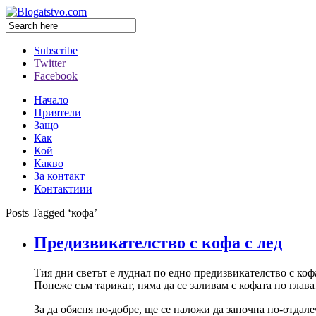
Subscribe
Twitter
Facebook
Начало
Приятели
Защо
Как
Кой
Какво
За контакт
Контактиии
Posts Tagged ‘кофа’
Предизвикателство с кофа с лед
Тия дни светът е луднал по едно предизвикателство с коф
Понеже съм тарикат, няма да се заливам с кофата по глава
За да обясня по-добре, ще се наложи да започна по-отдале