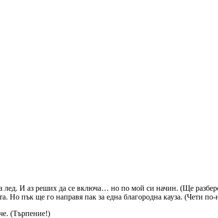
а лед. И аз реших да се включа… но по мой си начин. (Ще разбере
та. Но пък ще го направя пак за една благородна кауза. (Чети по
че. (Търпение!)