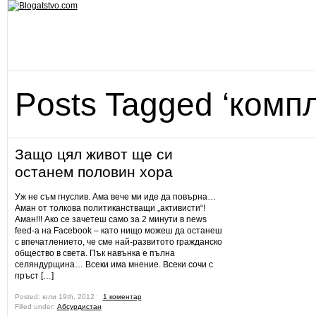
Posts Tagged ‘комп
Защо цял живот ще си
останем половин хора
Уж не съм гнуслив. Ама вече ми иде да повърна…
Аман от толкова политиканстващи „активисти“!
Аман!!! Ако се зачетеш само за 2 минути в news
feed-а на Facebook – като нищо можеш да останеш
с впечатлението, че сме най-развитото гражданско
общество в света. Пък навънка е пълна
селяндурщина… Всеки има мнение. Всеки сочи с
пръст […]
Posted: юли 19th, 2012 ˑ
1 коментар
Filled under:
Абсурдистан