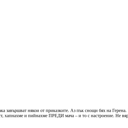
така завършват някои от приказките. Аз пък снощи бях на Герена
т, хапнахме и пийнахме ПРЕДИ мача – и то с настроение. Не вя