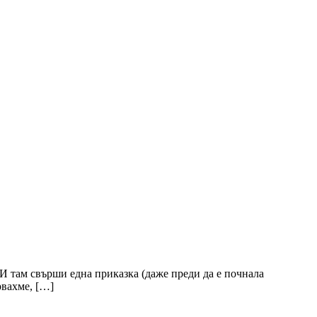
. И там свърши една приказка (даже преди да е почнала
рвахме, […]