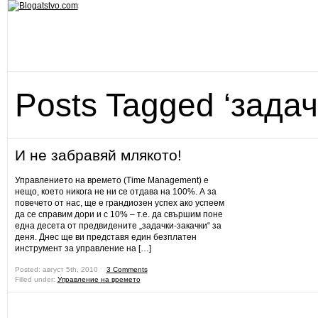
Posts Tagged ‘задач
И не забравяй млякото!
Управлението на времето (Time Management) е
нещо, което никога не ни се отдава на 100%. А за
повечето от нас, ще е грандиозен успех ако успеем
да се справим дори и с 10% – т.е. да свършим поне
една десета от предвидените „задачки-закачки“ за
деня. Днес ще ви представя един безплатен
инструмент за управление на […]
Posted: август 5th, 2010 ˑ
3 Comments
Filled under:
Управление на времето