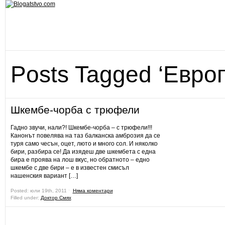
Posts Tagged ‘Евро
Шкембе-чорба с трюфели
Гадно звучи, нали?! Шкембе-чорба – с трюфели!!!
Канонът повелява на таз балканска амброзия да се
туря само чесън, оцет, люто и много сол. И няколко
бири, разбира се! Да изядеш две шкембета с една
бира е проява на лош вкус, но обратното – едно
шкембе с две бири – е в известен смисъл
нашенския вариант […]
Posted: юли 19th, 2011 ˑ
Няма коментари
Filled under:
Доктор Смях