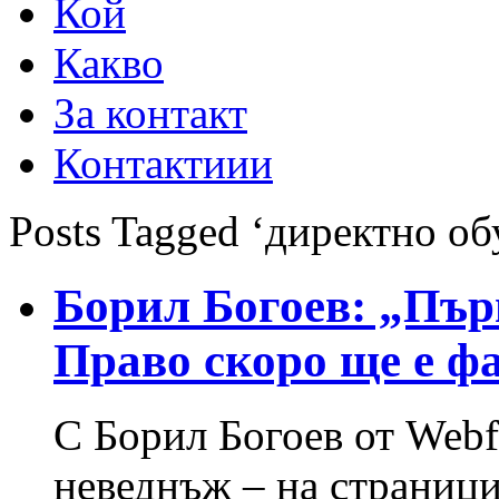
Кой
Какво
За контакт
Контактиии
Posts Tagged ‘директно об
Борил Богоев: „Пър
Право скоро ще е ф
С Борил Богоев от Webf
неведнъж – на страници