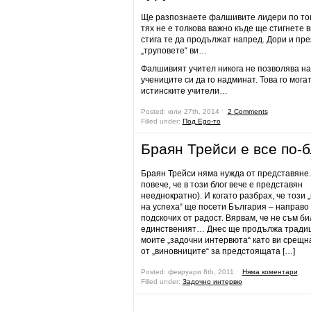
Ще разпознаете фалшивите лидери по тов
тях не е толкова важно къде ще стигнете в
стига те да продължат напред. Дори и пре
„труповете“ ви…
Фалшивият учител никога не позволява на
учениците си да го надминат. Това го мога
истинските учители…
Posted: юли 27th, 2014 ˑ
2 Comments
Filled under:
Под Ego-то
Браян Трейси е все по-
Браян Трейси няма нужда от представяне
повече, че в този блог вече е представян
нееднократно). И когато разбрах, че този „
на успеха“ ще посети България – направо
подскочих от радост. Вярвам, че не съм би
единственият… Днес ще продължа тради
моите „задочни интервюта“ като ви срещн
от „виновниците“ за предстоящата […]
Posted: февруари 8th, 2011 ˑ
Няма коментари
Filled under:
Задочно интервю