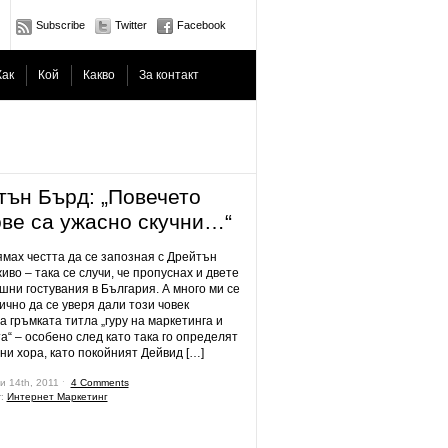
Subscribe
Twitter
Facebook
Как
Кой
Какво
За контакт
тън Бърд: „Повечето
ове са ужасно скучни…“
ямах честта да се запозная с Дрейтън
иво – така се случи, че пропуснах и двете
шни гостувания в България. А много ми се
ично да се уверя дали този човек
а гръмката титла „гуру на маркетинга и
а“ – особено след като така го определят
ни хора, като покойният Дейвид […]
и 14th, 2011 ˑ
4 Comments
r:
Интернет Маркетинг