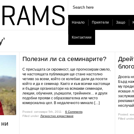
Начало
Приятели
Защо
Контактиии
у’
Полезни ли са семинарите?
Дрей
блог
С присъщата си скромност, ще прогнозирам смело,
че настоящата публикация ще стане настолно
Досега н
четиво за всеки, който се колебае дали да посети
Бърд наж
който и да е семинар. Както и към всички настоящи
му преди
и бъдещи организатори на всякакви семинари,
искаше л
лекции, обучения, уъркшопи, трейнинги… и други
заслужав
подобни прояви с образователна или чисто
рекламат
комерсиална цел. В недалечното минало […]
неслучай
Posted: октомври 5th, 2011 ˑ
6 Comments
Posted: юн
Filled under:
Личностно израстване
Filled unde
 ни