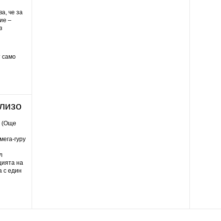
а, че за
ие –
з
т само
близо
. (Още
мега-гуру
л
цията на
а с един