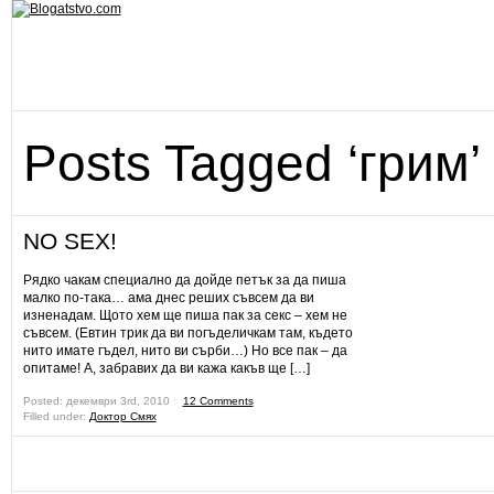
Posts Tagged ‘грим’
NO SEX!
Рядко чакам специално да дойде петък за да пиша
малко по-така… ама днес реших съвсем да ви
изненадам. Щото хем ще пиша пак за секс – хем не
съвсем. (Евтин трик да ви погъделичкам там, където
нито имате гъдел, нито ви сърби…) Но все пак – да
опитаме! А, забравих да ви кажа какъв ще […]
Posted: декември 3rd, 2010 ˑ
12 Comments
Filled under:
Доктор Смях