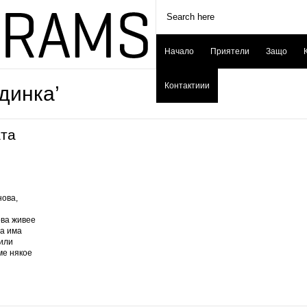
Начало
Приятели
Защо
Контактиии
динка’
ата
нова,
ова живее
ва има
били
ме някое