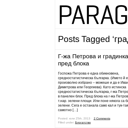
Posts Tagged ‘гра
Г-жа Петрова и градинк
пред блока
Госпожа Петрова е една обикновена,
средностатистическа българка. (Името й е
произволно избрано – можеше и да е Ива
Димитрова или Георгиева). Като истинска
средностатистическа българка, г-жа Петр
в панелен блок. Пред блока на г-жа Петро
т.нар. зелени площи. Или поне някога са 
зелени. Сега е останала само кал и тук-та
самотно […]
Posted: юли 25th, 2013 ˑ
2 Comments
Filled under:
Блогатство