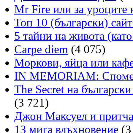
Mr Fire или за уроците
Топ 10 (български) сайт
5 тайни на живота (като
Carpe diem
(4 075)
Моркови, яйца или кафе
IN MEMORIAM: Споме
The Secret на българск
(3 721)
Джон Максуел и притча
13 мига вдъхновение
(3