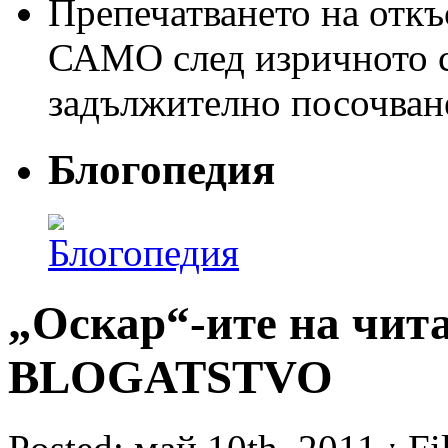
Препечатването на откъс
САМО след изричното съ
задължително посочван
Блогопедия
„Оскар“-ите на чит
BLOGATSTVO