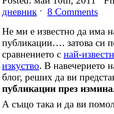
Posted: май 10th, 2011 ˑ Fi
дневник
ˑ
8 Comments
Не ми е известно да има н
публикации…. затова си п
сравнението с
най-извест
изкуство
. В навечерието 
блог, реших да ви предста
публикации през измина
А също така и да ви помо