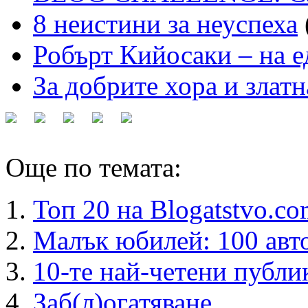
8 неистини за неуспеха
Робърт Кийосаки – на е
За добрите хора и златн
Още по темата:
Топ 20 на Blogatstvo.co
Малък юбилей: 100 авто
10-те най-четени пуб
Заб(л)огатяване