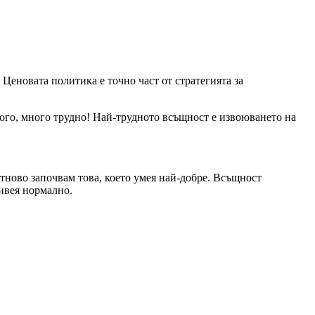
 Ценовата политика е точно част от стратегията за
много, много трудно! Най-трудното всъщност е извоюването на
отново започвам това, което умея най-добре. Всъщност
живея нормално.