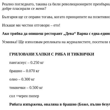
Реално погледнато, такива са били революционерите преобърнал
добре пласирали се жени?
България ще се оправи тогава, когато принципите на позитивн
Искаше ми честни отговори – ето!
Ако трябва да опишеш ресторант „Дева“ Варна с една-единс
Усмивка! Ще използвам репликата на журналистите, посети
ГРИЛОВАНИ ХАПКИ С РИБА И ТИКВИЧКИ
пангасиус – 0.250 кг
брашно – 0.070 кг
олио – 0.300 кг
тиквички – 0.500 кг
сол +черен пипер
Рибата изпържена, оваляна в брашно (Боже, пълно безум