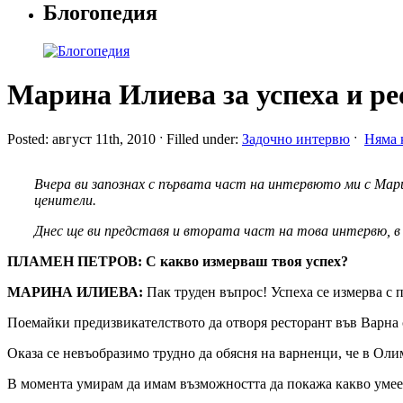
Блогопедия
Марина Илиева за успеха и р
Posted: август 11th, 2010 ˑ Filled under:
Задочно интервю
ˑ
Няма 
Вчера ви запознах с първата част на интервюто ми с Мар
ценители.
Днес ще ви представя и втората част на това интервю, в 
ПЛАМЕН ПЕТРОВ: С какво измерваш твоя успех?
МАРИНА ИЛИЕВА:
Пак труден въпрос! Успеха се измерва с 
Поемайки предизвикателството да отворя ресторант във Варна с
Оказа се невъобразимо трудно да обясня на варненци, че в Оли
В момента умирам да имам възможността да покажа какво умее