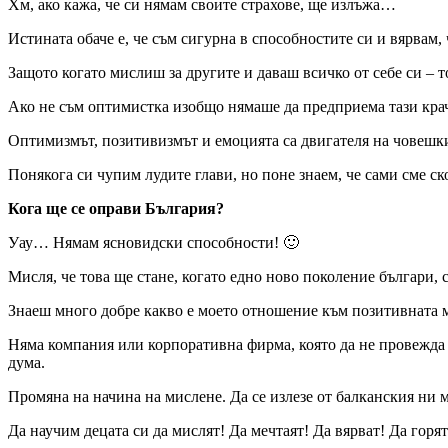
Хм, ако кажа, че си нямам своите страхове, ще излъжа…
Истината обаче е, че съм сигурна в способностите си и вярвам, 
Защото когато мислиш за другите и даваш всичко от себе си – т
Ако не съм оптимистка изобщо нямаше да предприема тази крач
Оптимизмът, позитивизмът и емоцията са двигателя на човешки
Понякога си чупим лудите глави, но поне знаем, че сами сме ск
Кога ще се оправи България?
Уау… Нямам ясновидски способности! 🙂
Мисля, че това ще стане, когато едно ново поколение българи, 
Знаеш много добре какво е моето отношение към позитивната м
Няма компания или корпоративна фирма, която да не провежда с
дума.
Промяна на начина на мислене. Да се излезе от балканския ни 
Да научим децата си да мислят! Да мечтаят! Да вярват! Да горя