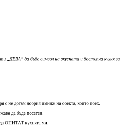
ти „ДЕВА“ да бъде символ на вкусната и достъпна кухня за
ря с не дотам добрия имидж на обекта, който поех.
жава да бъде посетен.
о да ОПИТАТ кухнята ми.