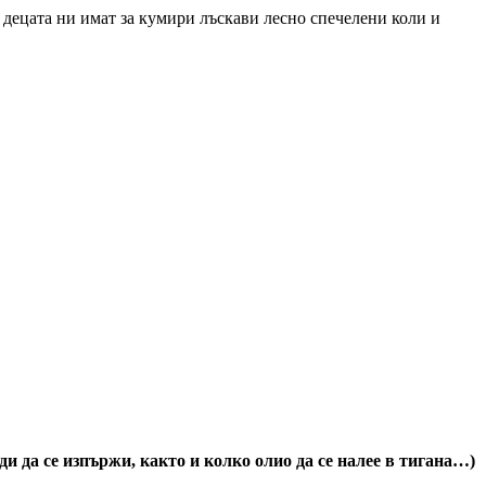
 децата ни имат за кумири лъскави лесно спечелени коли и
и да се изпържи, както и колко олио да се налее в тигана…)