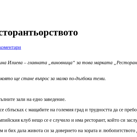
есторантьорството
коментари
ина Илиева – главната „виновница“ за това марката „Ресторан
която ще стане въпрос за малко по-дълбоки теми.
пълните зали на едно заведение.
е сблъсках с мащабите на големия град и трудността да се пребо
мпийския клуб нещо се е случило и има ресторант, който си заслу
м и бих дала живота си за доверието на хората и любопитствот