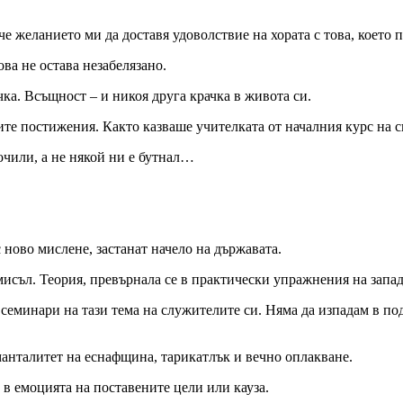
че желанието ми да доставя удоволствие на хората с това, което 
ова не остава незабелязано.
ка. Всъщност – и никоя друга крачка в живота си.
те постижения. Както казваше учителката от началния курс на с
очили, а не някой ни е бутнал…
с ново мислене, застанат начело на държавата.
исъл. Теория, превърнала се в практически упражнения на запад
еминари на тази тема на служителите си. Няма да изпадам в под
манталитет на еснафщина, тарикатлък и вечно оплакване.
т в емоцията на поставените цели или кауза.