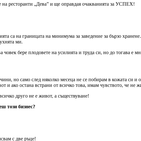
е на ресторанти „Дева” и ще оправдая очакванията за УСПЕХ!
ията са на границата на минимума за заведение за бързо хранене.
ухнята ми.
ва човек бере плодовете на усилията и труда си, но до тогава е 
чини, но само след няколко месеца не се побирам в кожата си и 
от и ако остана встрани от всичко това, имам чувството, че не 
сичко друго не е живот, а съществуване!
еш този бизнес?
свам с две ръце!