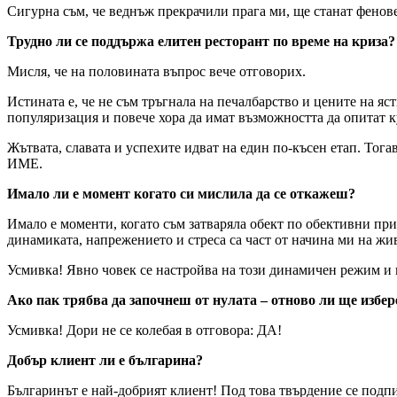
Сигурна съм, че веднъж прекрачили прага ми, ще станат фенов
Трудно ли се поддържа елитен ресторант по време на криза?
Мисля, че на половината въпрос вече отговорих.
Истината е, че не съм тръгнала на печалбарство и цените на яст
популяризация и повече хора да имат възможността да опитат к
Жътвата, славата и успехите идват на един по-късен етап. Тога
ИМЕ.
Имало ли е момент когато си мислила да се откажеш?
Имало е моменти, когато съм затваряла обект по обективни при
динамиката, напрежението и стреса са част от начина ми на жив
Усмивка! Явно човек се настройва на този динамичен режим и в
Ако пак трябва да започнеш от нулата – отново ли ще избер
Усмивка! Дори не се колебая в отговора: ДА!
Добър клиент ли е българина?
Българинът е най-добрият клиент! Под това твърдение се подпи