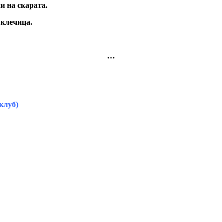
и на скарата.
 клечица.
…
клуб)