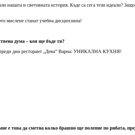
и нашата и световната история. Къде са сега тези идеали? Защо
ото мислене станат учебна дисциплина!
твена дума – коя ще бъде тя?
ли преди дни ресторант „Дева” Варна: УНИКАЛНА КУХНЯ!
ие е това да сметна колко брашно ще полепне по рибата, пред