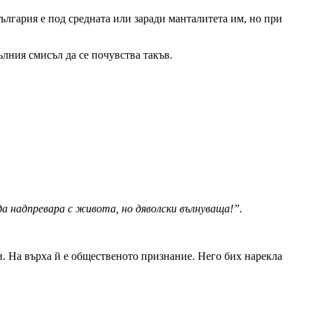
лгария е под средната или заради манталитета им, но при
ълния смисъл да се почувства такъв.
да надпревара с живота, но дяволски вълнуваща!”.
и. На върха й е общественото признание. Него бих нарекла