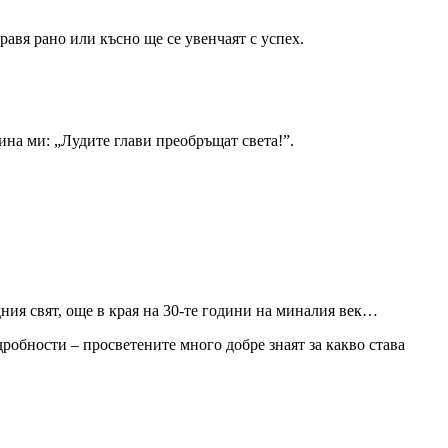
правя рано или късно ще се увенчаят с успех.
ина ми: „Лудите глави преобръщат света!”.
ния свят, още в края на 30-те години на миналия век…
робности – просветените много добре знаят за какво става