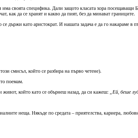
 има своята специфика. Дали защото класата хора посещаващи Бъ
ат, как да се хранят и какво да пият, без да минават границите.
 се държи като аристократ. И нашата задача е да го накараме в п
 този смисъл, който се разбира на първо четене).
ито поемам.
зи живот, който като се обърнеш назад, да си кажеш:
„Ей, беше лу
риалните неща. Някъде по средата – приятелства, кариера, любов