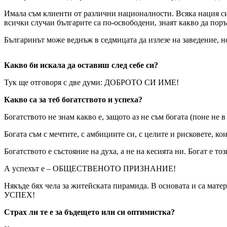
Имала съм клиенти от различни националности. Всяка нация си
всички случаи българите са по-освободени, знаят какво да поръч
Българинът може веднъж в седмицата да излезе на заведение, но
Какво би искала да оставиш след себе си?
Тук ще отговоря с две думи: ДОБРОТО СИ ИМЕ!
Какво са за теб богатството и успеха?
Богатството не знам какво е, защото аз не съм богата (поне не в
Богата съм с мечтите, с амбициите си, с целите и рисковете, ко
Богатството е състояние на духа, а не на кесията ни. Богат е то
А успехът е – ОБЩЕСТВЕНОТО ПРИЗНАНИЕ!
Някъде бях чела за житейската пирамида. В основата и са мате
УСПЕХ!
Страх ли те е за бъдещето или си оптимистка?