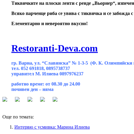
Тиквичките на плоски ленти с ренде „Вьорнер“, изпечен
Всяко парченце риба се увива с тиквичка и се забожда с
Елементарно и невероятно вкусно!
Restoranti-Deva.com
гр. Варна, ул. “Славянска” № 1-3-5 (Ф. К. Олимпийски 
тел. 052 691818, 0895738737
управител М. Илиева 0897976237
работно време: от 08.30 до 24.00
почивен ден – няма
Още по темата:
Интeрвю с усмивка: Марина Илиева