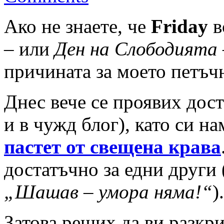
Ако не знаете, че
Friday
в
– или
Ден на Слободията
причината за моето петъ
Днес вече се проявих дос
и в чужд блог), като си н
пастет от свещена крава
достатъчно за едни други 
„Шашав – умора няма!“
).
Затова реших да ви разкри