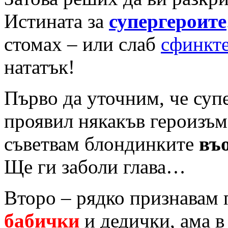
Истината за
супергероите
стомах – или слаб
сфинкт
нататък!
Първо да уточним, че супе
проявил някакъв героизъм
съветвам блондинките
въ
Ще ги заболи глава…
Второ – рядко признавам 
бабички
и дедички, ама в 