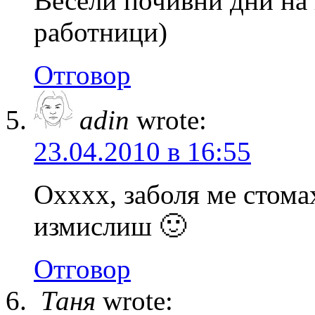
Весели почивни дни на 
работници)
Отговор
adin
wrote:
23.04.2010 в 16:55
Охххх, заболя ме стома
измислиш 🙂
Отговор
Таня
wrote: