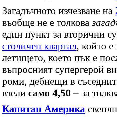
Загадъчното изчезване на
въобще не е толкова
загад
един пункт за вторични с
столичен квартал
, който е
летището, което пък е пос
въпросният супергерой вид
роми, дебнещи в съседни
взели
само 4,50
– за толк
Капитан Америка
свенлив