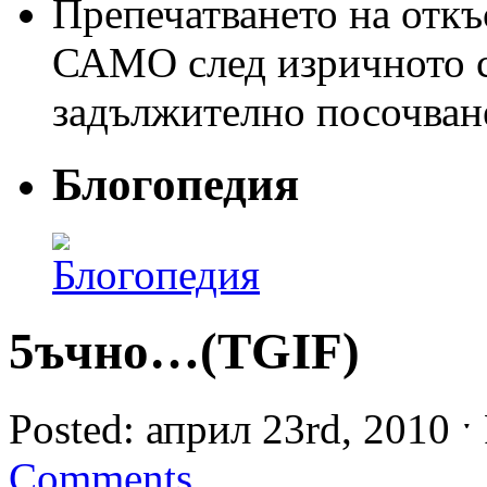
Препечатването на откъс
САМО след изричното съ
задължително посочван
Блогопедия
5ъчно…(TGIF)
Posted: април 23rd, 2010 ˑ 
Comments