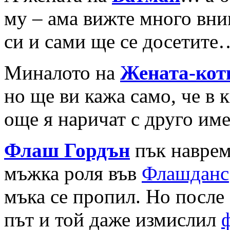
му – ама вижте много вни
си и сами ще се досетите
Миналото на
Жената-кот
но ще ви кажа само, че в к
още я наричат с друго им
Флаш Гордън
пък навреме
мъжка роля във
Флашданс
мъка се пропил. Но после
път и той даже измислил