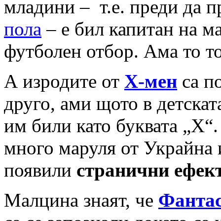
младини – т.е. преди да 
пола
– е бил капитан на м
футболен отбор. Ама то то
А изродите от
Х-мен
са п
друго, ами щото в детскат
им били като буквата „Х“
много маруля от Украйна 
появили
странични ефек
Малцина знаят, че
Фантас