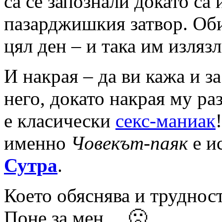
са се запознали докато са
пазарджишкия затвор. Оби
цял ден – и така им изля
И накрая – да ви кажа и з
него, докато накрая му ра
е класически
секс-маниак
именно
Човекът-паяк
е и
Сутра
.
Което обяснява и трудност
Поне за мен… 🙁