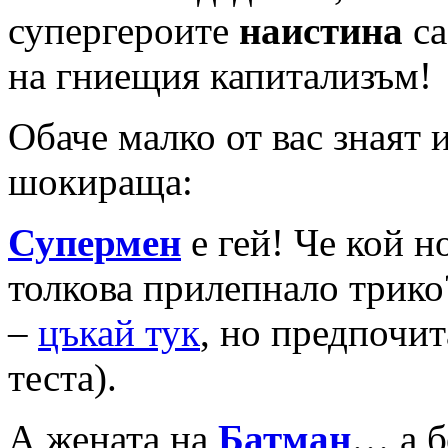
супергероите
наистина
са
на гниещия капитализъм!
Обаче малко от вас знаят и
шокираща:
Супермен
е гей! Че кой 
толкова прилепнало трико?
–
цъкай тук
, но предпочит
теста).
А жената на
Батман
… а б