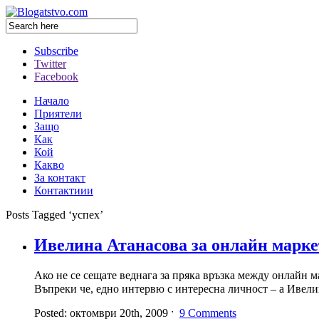
Subscribe
Twitter
Facebook
Начало
Приятели
Защо
Как
Кой
Какво
За контакт
Контактиии
Posts Tagged ‘успех’
Ивелина Атанасова за онлайн марк
Ако не се сещате веднага за пряка връзка между онлайн 
Въпреки че, едно интервю с интересна личност – а Ивели
Posted: октомври 20th, 2009 ˑ
9 Comments